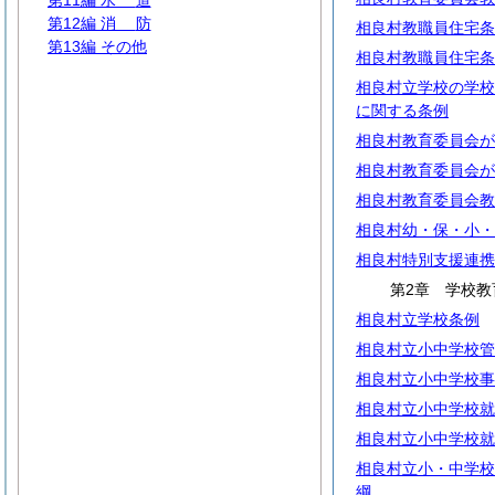
第11編
水
道
第12編
消
防
相良村教職員住宅条
第13編 その他
相良村教職員住宅条
相良村立学校の学校
に関する条例
相良村教育委員会が
相良村教育委員会が
相良村教育委員会教
相良村幼・保・小・
相良村特別支援連携
第2章 学校教
相良村立学校条例
相良村立小中学校管
相良村立小中学校事
相良村立小中学校就
相良村立小中学校就
相良村立小・中学校
綱