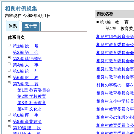
相良村例規集
例規名称
内容現在 令和8年4月1日
■ 第7編
教
育
体系
五十音
第1章 教育委
相良村総合教育会議
体系目次
相良村教育委員会公
第1編
総
規
第2編
議
会
相良村教育委員会会
第3編 執行機関
相良村教育委員会会
第4編
人
事
相良村教育委員会事
第5編
給
与
相良村教育委員会事
第6編
財
務
第7編
教
育
村長の事務の一部を
第1章 教育委員会
相良村教育委員会教
第2章 学校教育
相良村立小中学校長
第3章 社会教育
第4章 文化財
相良村教育委員会事
第8編
厚
生
相良村公の施設の指
第9編 産業経済
相良村教育委員会公
第10編
建
設
相良村教育委員会教