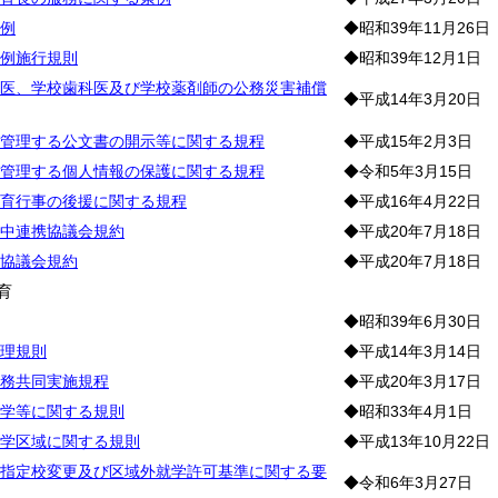
例
◆昭和39年11月26日
例施行規則
◆昭和39年12月1日
医、学校歯科医及び学校薬剤師の公務災害補償
◆平成14年3月20日
管理する公文書の開示等に関する規程
◆平成15年2月3日
管理する個人情報の保護に関する規程
◆令和5年3月15日
育行事の後援に関する規程
◆平成16年4月22日
中連携協議会規約
◆平成20年7月18日
協議会規約
◆平成20年7月18日
育
◆昭和39年6月30日
理規則
◆平成14年3月14日
務共同実施規程
◆平成20年3月17日
学等に関する規則
◆昭和33年4月1日
学区域に関する規則
◆平成13年10月22日
指定校変更及び区域外就学許可基準に関する要
◆令和6年3月27日