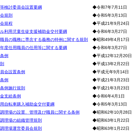
等検討委員会設置要綱
◆令和7年7月11日
会規則
◆令和5年3月13日
会規程
◆平成21年9月24日
ル利用児童生徒支援補助金交付要綱
◆令和6年3月27日
職員の職務に専念する義務の特例に関する規則
◆昭和49年4月17日
年度任用職員の任用等に関する要綱
◆令和6年3月27日
条例
◆平成12年12月20日
則
◆平成13年2月22日
員会設置条例
◆平成元年9月14日
条例
◆平成21年3月23日
条例施行規則
◆平成21年3月23日
金支給条例
◆令和6年4月1日
用自転車購入補助金交付要綱
◆令和5年3月13日
調理場の設置、管理及び職員に関する条例
◆昭和62年10月28日
調理場の組織管理規則
◆昭和63年1月22日
調理場運営委員会規則
◆昭和63年1月22日