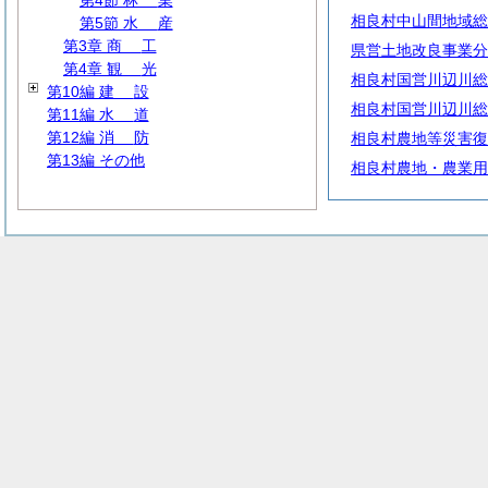
第4節
林
業
相良村中山間地域総
第5節
水
産
第3章
商
工
県営土地改良事業分
第4章
観
光
相良村国営川辺川総
第10編
建
設
相良村国営川辺川総
第11編
水
道
第12編
消
防
相良村農地等災害復
第13編 その他
相良村農地・農業用