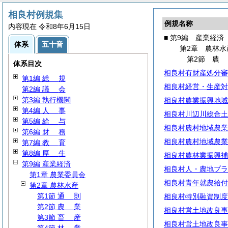
相良村例規集
例規名称
内容現在 令和8年6月15日
■ 第9編 産業経済
体系
五十音
第2章 農林水
第2節
体系目次
相良村有財産処分審
第1編
総
規
相良村経営・生産対
第2編
議
会
第3編 執行機関
相良村農業振興地域
第4編
人
事
相良村川辺川総合土
第5編
給
与
相良村農村地域農業
第6編
財
務
相良村農村地域農業
第7編
教
育
第8編
厚
生
相良村農林業振興補
第9編 産業経済
相良村人・農地プラ
第1章 農業委員会
相良村青年就農給付
第2章 農林水産
第1節
通
則
相良村特別融資制度
第2節
農
業
相良村営土地改良事
第3節
畜
産
相良村営土地改良事