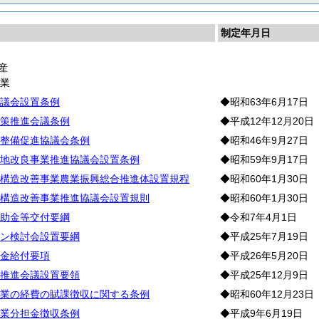
制定年月日
産
農
業
議会設置条例
◆昭和63年6月17日
策推進会議条例
◆平成12年12月20日
整備促進協議会条例
◆昭和46年9月27日
地改良事業推進協議会設置条例
◆昭和59年9月17日
構造改善事業農業振興総合推進体設置規程
◆昭和60年1月30日
構造改善事業推進協議会設置規則
◆昭和60年1月30日
助金等交付要綱
◆令和7年4月1日
ン検討会設置要綱
◆平成25年7月19日
金給付要項
◆平成26年5月20日
推進会議設置要領
◆平成25年12月9日
業の経費の賦課徴収に関する条例
◆昭和60年12月23日
業分担金徴収条例
◆平成9年6月19日