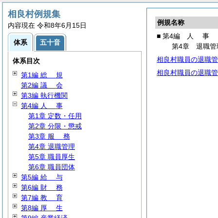
相良村例規集
例規名称
内容現在 令和8年6月15日
■ 第4編
人
事
体系
五十音
第4章 退職管
相良村職員の退職管
体系目次
相良村職員の退職管
第1編
総
規
第2編
議
会
第3編 執行機関
第4編
人
事
第1章 定数・任用
第2章 分限・懲戒
第3章
服
務
第4章 退職管理
第5章 職員厚生
第6章 職員団体
第5編
給
与
第6編
財
務
第7編
教
育
第8編
厚
生