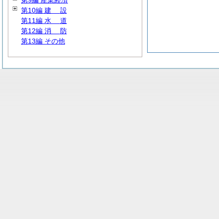
第9編 産業経済
第10編
建
設
第11編
水
道
第12編
消
防
第13編 その他