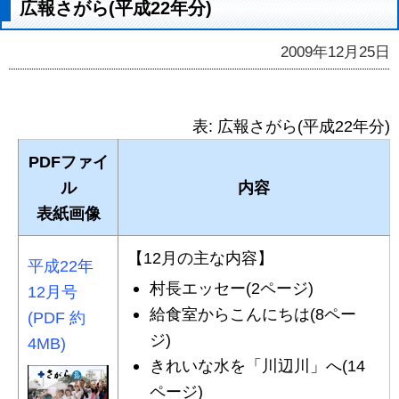
広報さがら(平成22年分)
2009年12月25日
表: 広報さがら(平成22年分)
PDFファイ
ル
内容
表紙画像
【12月の主な内容】
平成22年
村長エッセー(2ページ)
12月号
給食室からこんにちは(8ペー
(PDF 約
ジ)
4MB)
きれいな水を「川辺川」へ(14
ページ)