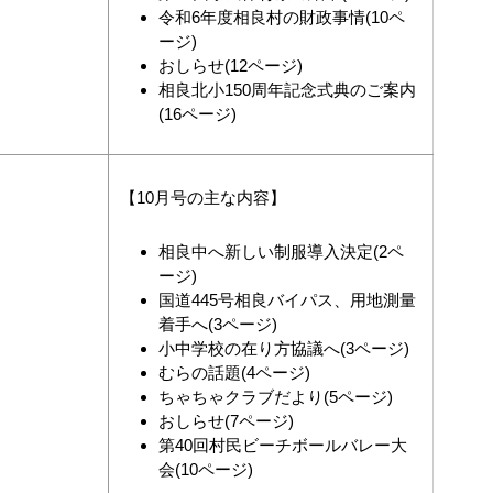
令和6年度相良村の財政事情(10ペ
ージ)
おしらせ(12ページ)
相良北小150周年記念式典のご案内
(16ページ)
【10月号の主な内容】
相良中へ新しい制服導入決定(2ペ
ージ)
国道445号相良バイパス、用地測量
着手へ(3ページ)
小中学校の在り方協議へ(3ページ)
むらの話題(4ページ)
ちゃちゃクラブだより(5ページ)
おしらせ(7ページ)
第40回村民ビーチボールバレー大
会(10ページ)