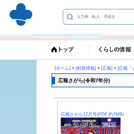
[ホーム]
>
[村政情報]
>
[広報]
>
[広報「
広報さがら(令和7年分)
広報さがら12月号(PDF 約7MB)