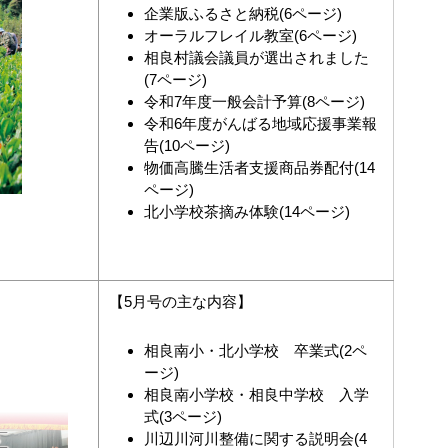
企業版ふるさと納税(6ページ)
オーラルフレイル教室(6ページ)
相良村議会議員が選出されました
(7ページ)
令和7年度一般会計予算(8ページ)
令和6年度がんばる地域応援事業報
告(10ページ)
物価高騰生活者支援商品券配付(14
ページ)
北小学校茶摘み体験(14ページ)
【5月号の主な内容】
相良南小・北小学校 卒業式(2ペ
ージ)
相良南小学校・相良中学校 入学
式(3ページ)
川辺川河川整備に関する説明会(4