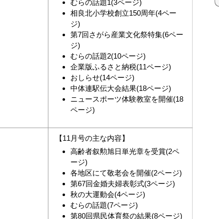
むらの話題1(3ページ)
相良北小学校創立150周年(4ペー
ジ)
第7回さがら産業文化祭特集(6ペー
ジ)
むらの話題2(10ページ)
企業版ふるさと納税(11ページ)
おしらせ(14ページ)
中体連駅伝大会結果(18ページ)
ニュースポーツ体験教室を開催(18
ページ)
【11月号の主な内容】
高齢者叙勲旭日単光章を受賞(2ペ
ージ)
各地区にて敬老会を開催(2ページ)
第67回金婚夫婦表彰式(3ページ)
秋の大運動会(4ページ)
むらの話題(7ページ)
第80回県民体育祭の結果(8ページ)