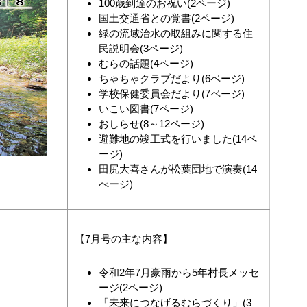
100歳到達のお祝い(2ページ)
国土交通省との覚書(2ページ)
緑の流域治水の取組みに関する住
民説明会(3ページ)
むらの話題(4ページ)
ちゃちゃクラブだより(6ページ)
学校保健委員会だより(7ページ)
いこい図書(7ページ)
おしらせ(8～12ページ)
避難地の竣工式を行いました(14ペ
ージ)
田尻大喜さんが松葉団地で演奏(14
ぺージ)
【7月号の主な内容】
令和2年7月豪雨から5年村長メッセ
ージ(2ページ)
「未来につなげるむらづくり」(3