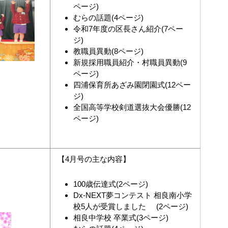
ページ)
むらの話題(4ページ)
令和7年度の区長さん紹介(7ペー
ジ)
教職員異動(8ページ)
新規採用職員紹介・村職員異動(9
ページ)
四浦保育所あざみ園閉園式(12ペー
ジ)
全国高等学校剣道選抜大会優勝(12
ページ)
【4月号の主な内容】
100歳伝達式(2ページ)
Dx-NEXT夢コンテスト 相良南小学
校5人が受賞しました (2ページ)
相良中学校 卒業式(3ページ)