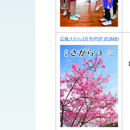
広報さがら3月号(PDF 約3MB)
【