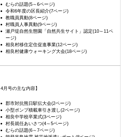
むらの話題(5～6ページ)
令和6年度の区長紹介(7ページ)
教職員異動(8ページ)
村職員人事異動(9ページ)
瀬戸堤自然生態園「自然共生サイト」認定(10～11ペ
ージ)
相良村移住定住促進事業(12ページ)
相良村健康ウォーキング大会(18ページ)
4月号の主な内容】
郡市対抗熊日駅伝大会(2ページ)
小型ポンプ積載車引き渡し(2ページ)
相良中学校卒業式(3ページ)
村長就任あいさつ(4～5ページ)
むらの話題(6～7ページ)
能登半島地震 被災地派遣レポート(8ページ)