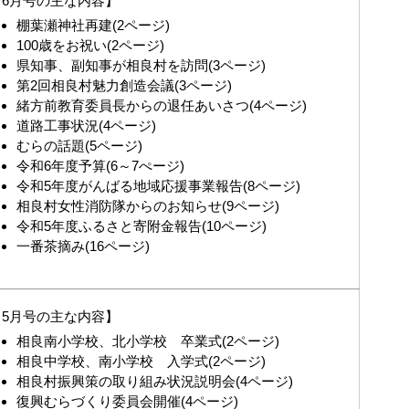
6月号の主な内容】
棚葉瀬神社再建(2ページ)
100歳をお祝い(2ページ)
県知事、副知事が相良村を訪問(3ページ)
第2回相良村魅力創造会議(3ページ)
緒方前教育委員長からの退任あいさつ(4ページ)
道路工事状況(4ページ)
むらの話題(5ページ)
令和6年度予算(6～7ぺージ)
令和5年度がんばる地域応援事業報告(8ページ)
相良村女性消防隊からのお知らせ(9ページ)
令和5年度ふるさと寄附金報告(10ページ)
一番茶摘み(16ページ)
5月号の主な内容】
相良南小学校、北小学校 卒業式(2ページ)
相良中学校、南小学校 入学式(2ページ)
相良村振興策の取り組み状況説明会(4ページ)
復興むらづくり委員会開催(4ページ)