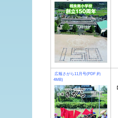
広報さがら11月号(PDF 約
4MB)
【