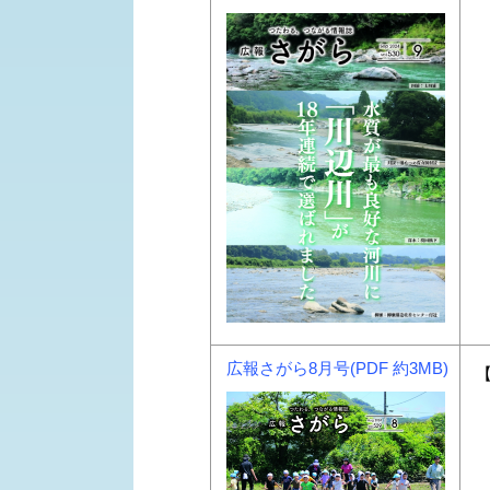
広報さがら8月号(PDF 約3MB)
【