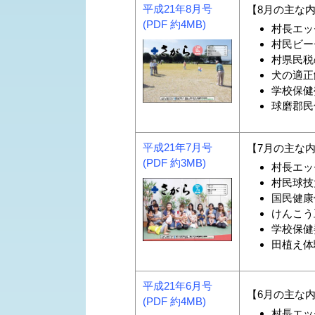
平成21年8月号
【8月の主な
(PDF 約4MB)
村長エッ
村民ビー
村県民税
犬の適正
学校保健
球磨郡民
平成21年7月号
【7月の主な
(PDF 約3MB)
村長エッ
村民球技
国民健康
けんこう
学校保健
田植え体験
平成21年6月号
【6月の主な
(PDF 約4MB)
村長エッ