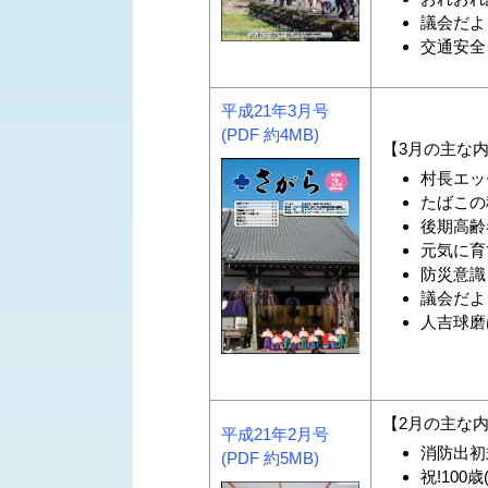
議会だより
交通安全
平成21年3月号
(PDF 約4MB)
【3月の主な
村長エッ
たばこの
後期高齢
元気に育て
防災意識
議会だより
人吉球磨
【2月の主な
平成21年2月号
消防出初
(PDF 約5MB)
祝!100歳