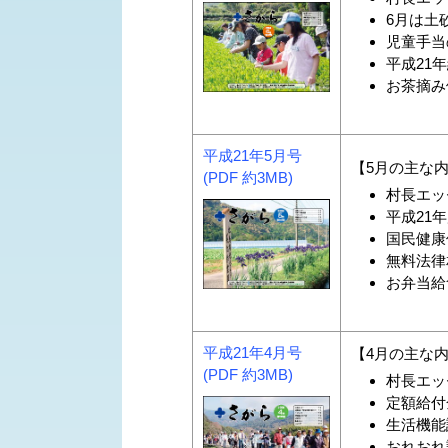
6月は土
児童手当
平成21
お茶摘み体
平成21年5月号
【5月の主な
(PDF 約3MB)
村長エッ
平成21年
国民健康
無料法律相
お弁当給食
平成21年4月号
【4月の主な
(PDF 約3MB)
村長エッ
定額給付
生活機能
おれおれ