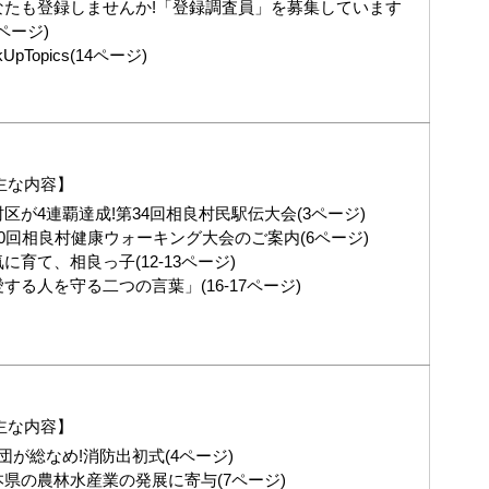
なたも登録しませんか!「登録調査員」を募集しています
2ページ)
kUpTopics(14ページ)
主な内容】
区が4連覇達成!第34回相良村民駅伝大会(3ページ)
10回相良村健康ウォーキング大会のご案内(6ページ)
に育て、相良っ子(12-13ページ)
する人を守る二つの言葉」(16-17ページ)
主な内容】
団が総なめ!消防出初式(4ページ)
本県の農林水産業の発展に寄与(7ページ)