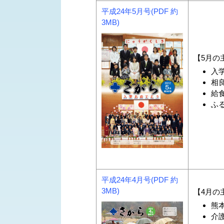
平成24年5月号(PDF 約
3MB)
【5月の
入
相
給食
ふ
平成24年4月号(PDF 約
3MB)
【4月の
熊
介