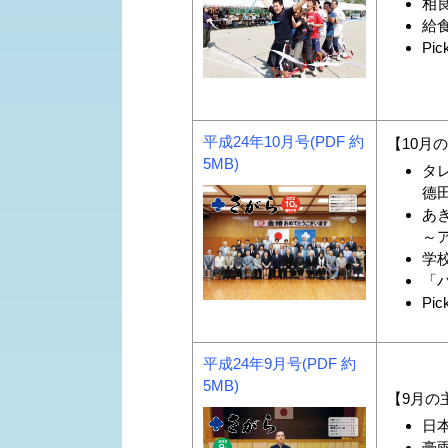
相良
給食
Pic
平成24年10月号(PDF 約
【10月
5MB)
タ
德
あ
～
学
「
Pic
平成24年9月号(PDF 約
5MB)
【9月の
日
豪雨