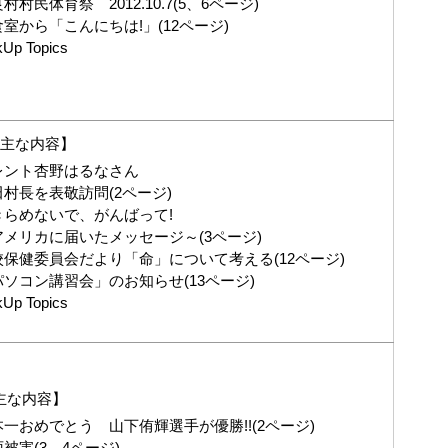
村村民体育祭 2012.10.7(5、6ページ)
室から「こんにちは!」(12ページ)
kUp Topics
の主な内容】
レント杏野はるなさん
田村長を表敬訪問(2ページ)
きらめないで、がんばって!
アメリカに届いたメッセージ～(3ページ)
校保健委員会だより「命」について考える(12ページ)
パソコン講習会」のお知らせ(13ページ)
kUp Topics
主な内容】
本一おめでとう 山下侑輝選手が優勝!!(2ページ)
被害(3、4ページ)