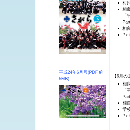
村民
相
「
Pa
相良
Pic
平成24年6月号(PDF 約
【6月の
5MB)
相
「
Pa
相
学校
Pic