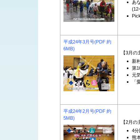
あ
(1
Pic
平成24年3月号(PDF 約
6MB)
【3月の
新村
第
元気
「愛
平成24年2月号(PDF 約
5MB)
【2月の
4分
熊