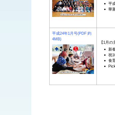
平
華
平成24年1月号(PDF 約
4MB)
【1月の
新春
祝1
食育
Pic