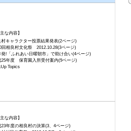
の主な内容】
良村キャラクター投票結果発表(2ページ)
0回相良村文化祭 2012.10.28(3ページ)
谷発!「ふれあい日曜朝市」で助け合い(4ページ)
成25年度 保育園入所受付案内(9ページ)
kUp Topics
の主な内容】
23年度の相良村の決算(3、4ページ)