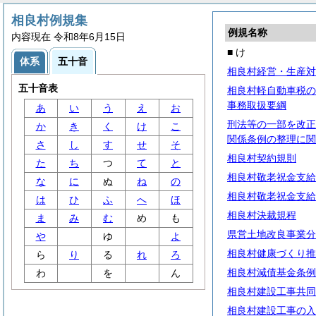
相良村例規集
例規名称
内容現在 令和8年6月15日
■ け
体系
五十音
相良村経営・生産対
五十音表
相良村軽自動車税の
事務取扱要綱
あ
い
う
え
お
刑法等の一部を改正
か
き
く
け
こ
関係条例の整理に関
さ
し
す
せ
そ
相良村契約規則
た
ち
つ
て
と
相良村敬老祝金支給
な
に
ぬ
ね
の
相良村敬老祝金支給
は
ひ
ふ
へ
ほ
相良村決裁規程
ま
み
む
め
も
県営土地改良事業分
や
ゆ
よ
相良村健康づくり推
ら
り
る
れ
ろ
相良村減債基金条例
わ
を
ん
相良村建設工事共同
相良村建設工事の入