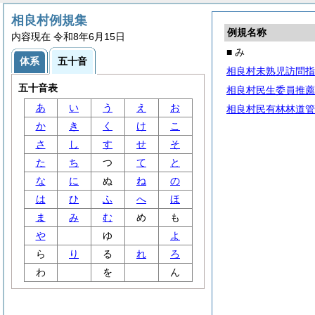
相良村例規集
例規名称
内容現在 令和8年6月15日
■ み
体系
五十音
相良村未熟児訪問指
五十音表
相良村民生委員推薦
あ
い
う
え
お
相良村民有林林道管
か
き
く
け
こ
さ
し
す
せ
そ
た
ち
つ
て
と
な
に
ぬ
ね
の
は
ひ
ふ
へ
ほ
ま
み
む
め
も
や
ゆ
よ
ら
り
る
れ
ろ
わ
を
ん