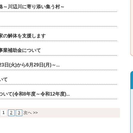
略～川辺川に寄り添い集う村～
家の解体を支援します
事業補助金について
(火)から6月29日(月)～...
いて
て(令和8年度～令和12年度)...
1
2
3
次へ >>