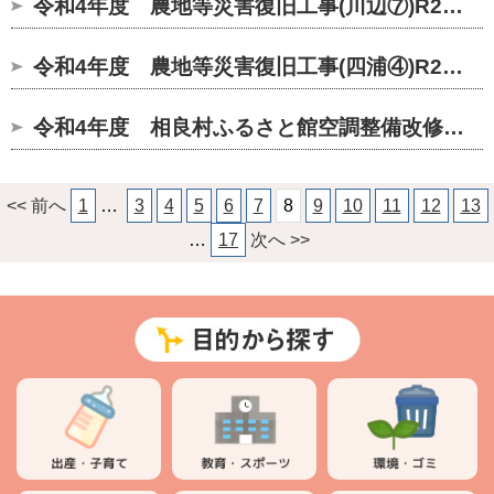
令和4年度 農地等災害復旧工事(川辺⑦)R2過年
令和4年度 農地等災害復旧工事(四浦④)R2過年
令和4年度 相良村ふるさと館空調整備改修工事
<< 前へ
1
…
3
4
5
6
7
8
9
10
11
12
13
…
17
次へ >>