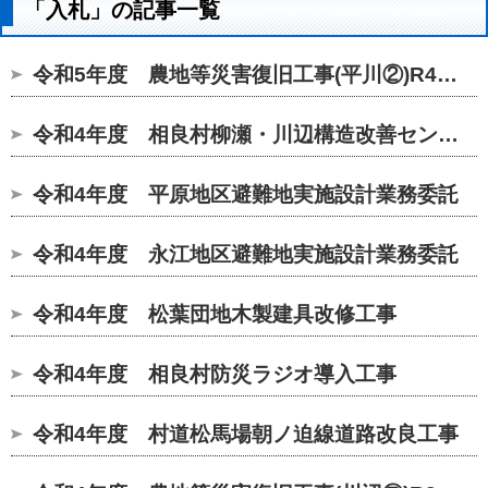
「入札」の記事一覧
令和5年度 農地等災害復旧工事(平川②)R4現年繰
令和4年度 相良村柳瀬・川辺構造改善センタートイレ改修工事
令和4年度 平原地区避難地実施設計業務委託
令和4年度 永江地区避難地実施設計業務委託
令和4年度 松葉団地木製建具改修工事
令和4年度 相良村防災ラジオ導入工事
令和4年度 村道松馬場朝ノ迫線道路改良工事