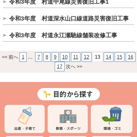
令和3年度 村道中尾線災害復旧工事1
令和3年度 村道深水山口線道路災害復旧工事
令和3年度 村道永江瀬馳線舗装改修工事
<< 前へ
1
…
7
8
9
10
11
12
13
14
15
16
17
次へ >>