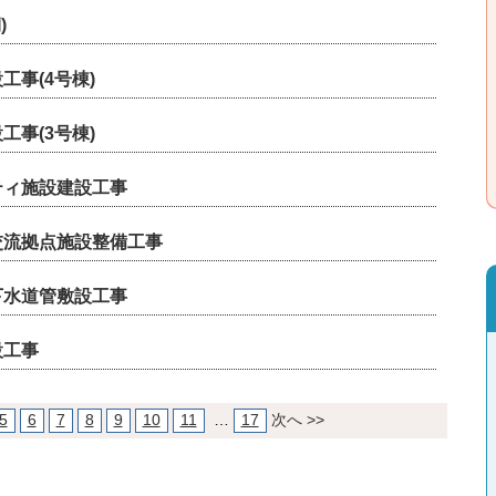
)
事(4号棟)
事(3号棟)
ティ施設建設工事
交流拠点施設整備工事
下水道管敷設工事
設工事
5
6
7
8
9
10
11
…
17
次へ >>