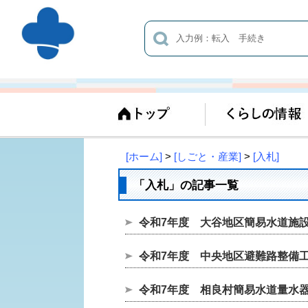
[ホーム]
>
[しごと・産業]
>
[入札]
「入札」の記事一覧
令和7年度 大谷地区簡易水道施
令和7年度 中央地区避難路整備
令和7年度 相良村簡易水道量水