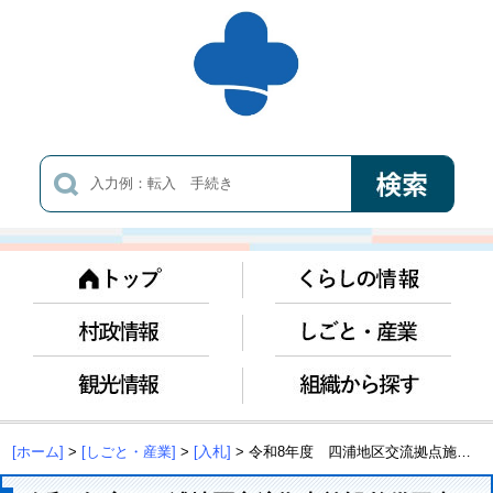
[ホーム]
>
[しごと・産業]
>
[入札]
> 令和8年度 四浦地区交流拠点施設整備工事