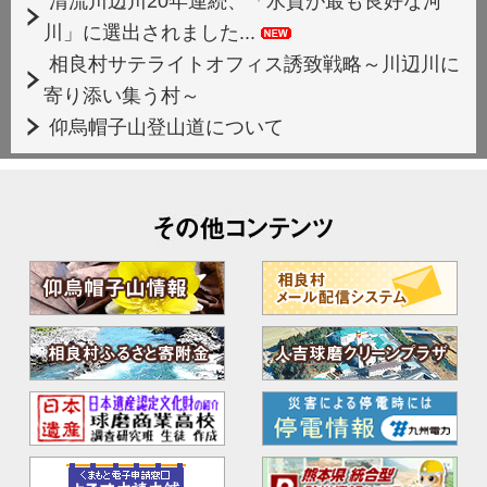
清流川辺川20年連続、「水質が最も良好な河
川」に選出されました...
相良村サテライトオフィス誘致戦略～川辺川に
寄り添い集う村～
仰烏帽子山登山道について