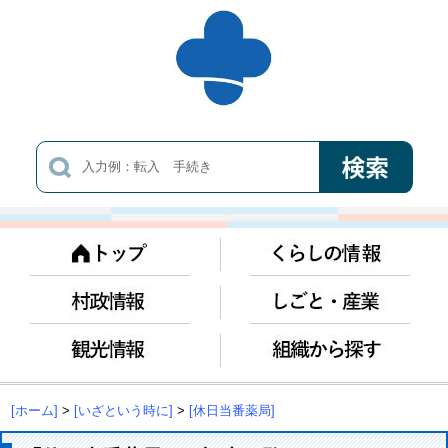
[ホーム]
>
[いざという時に]
>
[休日当番薬局]