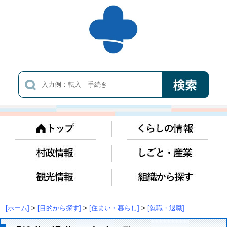
[ホーム]
>
[目的から探す]
>
[住まい・暮らし]
>
[就職・退職]