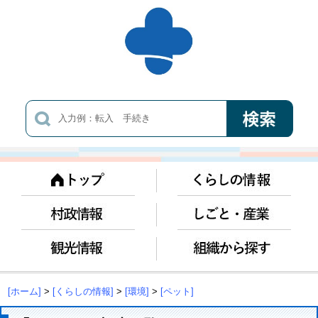
[ホーム]
>
[くらしの情報]
>
[環境]
>
[ペット]