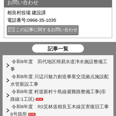
お問い合わせ
相良村役場 建設課
電話番号:0966-35-1035
この記事に関するお問い合わせ
記事一覧
令和8年度 田代地区簡易水道浄水施設整備工
事
令和8年度 川辺川魅力創造事業交流拠点施設配
水管新設工事
令和8年度 村道新村十島線避難路整備工事(④
路線:1工区)
令和8年度 R2災林道相良五木線災害復旧工事
6号箇所