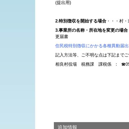
(提出用)
※こちらは記入例
2.特別徴収を開始する場合
・・・村・
3.事業所の名称・所在地を変更の場合
更届書
住民税特別徴収にかかる各種異動届出書(P
記入方法等、ご不明な点は下記までご
相良村役場 税務課 課税係 : ☎0966-
追加情報