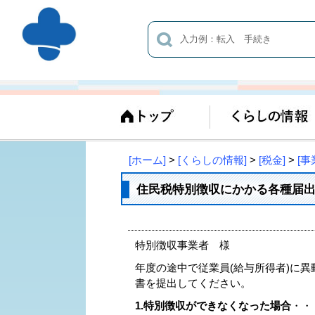
[ホーム]
>
[くらしの情報]
>
[税金]
>
[事
住民税特別徴収にかかる各種届
特別徴収事業者 様
年度の途中で従業員(給与所得者)に
書を提出してください。
1.特別徴収ができなくなった場合
・・