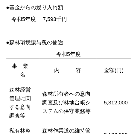
●基金からの繰り入れ額
令和5年度 7,593千円
●森林環境譲与税の使途
令和5年度
事 業
内 容
金額(円)
名
森林経営
森林所有者への意向
管理に関
調査及び林地台帳シ
5,312,000
する意向
ステムの保守業務等
調査等
私有林整
森林作業道の維持管