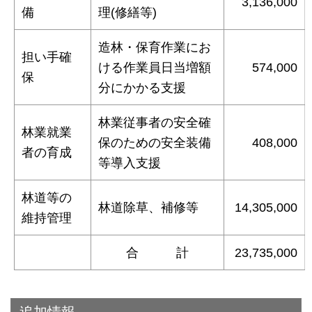
3,136,000
備
理(修繕等)
造林・保育作業にお
担い手確
ける作業員日当増額
574,000
保
分にかかる支援
林業従事者の安全確
林業就業
保のための安全装備
408,000
者の育成
等導入支援
林道等の
林道除草、補修等
14,305,000
維持管理
合 計
23,735,000