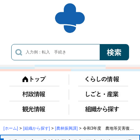
[ホーム]
>
[組織から探す]
>
[農林振興課]
> 令和3年度 農地等災害復旧工事(柳瀬2)R2過年