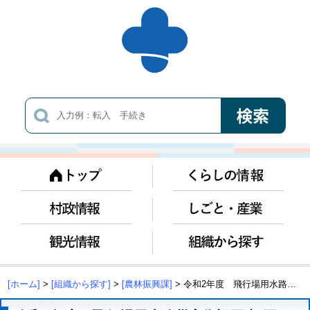
[ホーム]
>
[組織から探す]
>
[農林振興課]
> 令和2年度 飛行場用水路災害復旧工事(再)