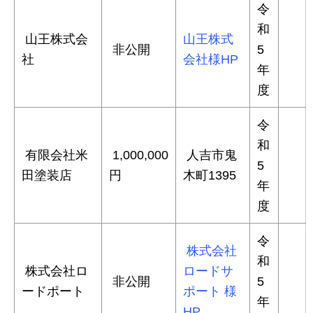
令
和
山王株式会
山王株式
非公開
5
社
会社様HP
年
度
令
和
有限会社米
1,000,000
人吉市鬼
5
田塗装店
円
木町1395
年
度
令
株式会社
和
株式会社ロ
ロードサ
非公開
5
ードポート
ポート 様
年
HP