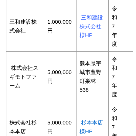
令
三和建設
和
三和建設株
1,000,000
株式会社
7
式会社
円
様HP
年
度
令
熊本県宇
株式会社ス
和
5,000,000
城市豊野
ギモトファ
7
円
町巣林
ーム
年
538
度
令
和
株式会社杉
5,000,000
杉本本店
7
本本店
円
様HP
年