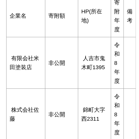
寄
HP(所在
附
備
企業名
寄附額
地)
年
考
度
令
和
有限会社米
人吉市鬼
非公開
8
田塗装店
木町1395
年
度
令
和
株式会社佐
錦町大字
非公開
8
藤
西2311
年
度