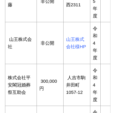
非公開
5
藤
西2311
年
度
令
和
山王株式会
山王株式
非公開
4
社
会社様HP
年
度
令
株式会社平
人吉市駒
和
300,000
安閣冠婚葬
井田町
4
円
祭互助会
1057-12
年
度
令