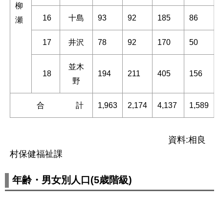
柳
16
十島
93
92
185
86
瀬
17
井沢
78
92
170
50
並木
18
194
211
405
156
野
合 計
1,963
2,174
4,137
1,589
資料:相良
村保健福祉課
年齢・男女別人口(5歳階級)