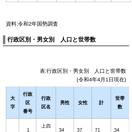
資料:令和2年国勢調査
行政区別・男女別 人口と世帯数
表:行政区別・男女別 人口と世帯数
(令和4年4月1日現在)
行政
大
行政
世帯
区
男性
女性
計
字
区名
数
番号
上四
1
34
37
71
34