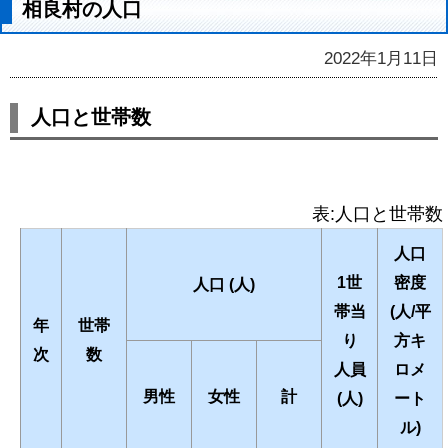
相良村の人口
2022年1月11日
人口と世帯数
表:人口と世帯数
人口
1世
密度
人口 (人)
帯当
(人/平
年
世帯
り
方キ
次
数
人員
ロメ
男性
女性
計
(人)
ート
ル)