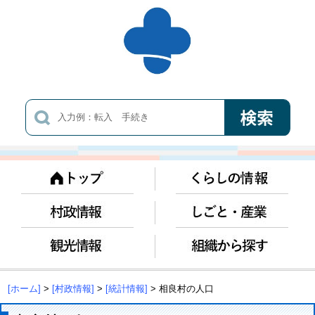
[ホーム]
>
[村政情報]
>
[統計情報]
> 相良村の人口