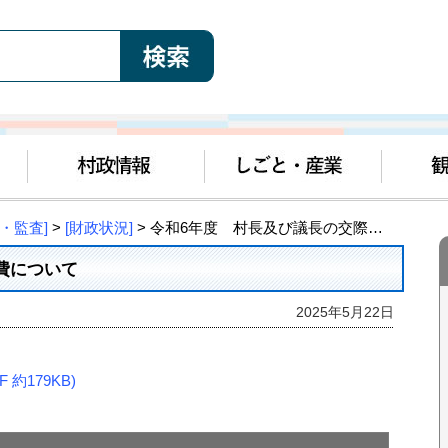
・監査]
>
[財政状況]
> 令和6年度 村長及び議長の交際費について
費について
2025年5月22日
約179KB)