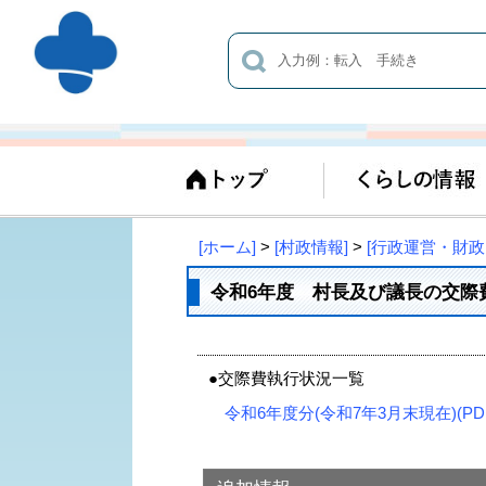
[ホーム]
>
[村政情報]
>
[行政運営・財政
令和6年度 村長及び議長の交際
●交際費執行状況一覧
令和6年度分(令和7年3月末現在)(PDF 