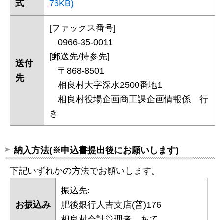
式
76KB)
[ファックス番号]
0966-35-0011
[郵送先/持参先]
送付
〒868-8501
先
相良村大字深水2500番地1
相良村役場企画商工課企画情報係 行
き
納入方法(※申込書提出後にお願いします)
下記いずれかの方法でお願いします。
振込先:
お振込み
肥後銀行人吉支店(普)176
相良村会計管理者 あて