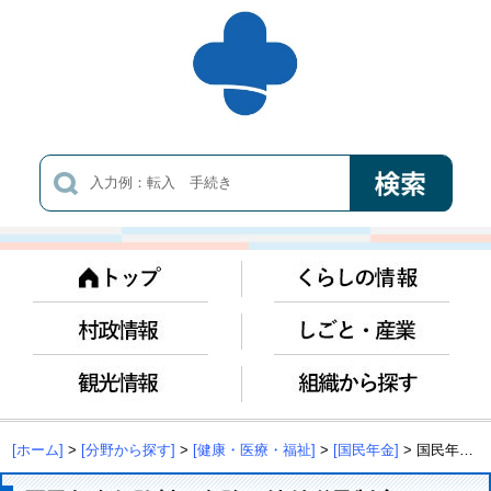
[ホーム]
>
[分野から探す]
>
[健康・医療・福祉]
>
[国民年金]
> 国民年金保険料の免除・納付猶予制度について