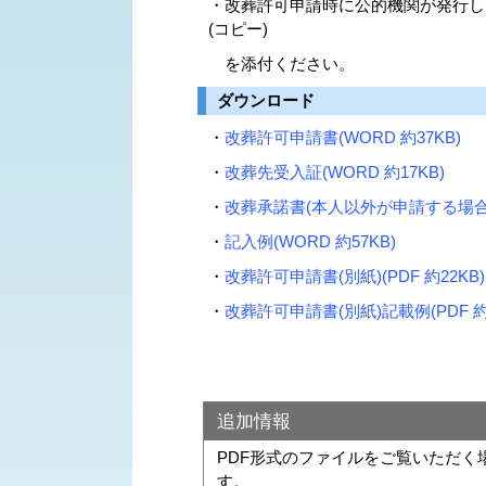
・改葬許可申請時に公的機関が発行し
(コピー)
を添付ください。
ダウンロード
・
改葬許可申請書(WORD 約37KB)
・
改葬先受入証(WORD 約17KB)
・
改葬承諾書(本人以外が申請する場合)(
・
記入例(WORD 約57KB)
・
改葬許可申請書(別紙)(PDF 約22KB)
・
改葬許可申請書(別紙)記載例(PDF 約4
追加情報
PDF形式のファイルをご覧いただく場合に
す。