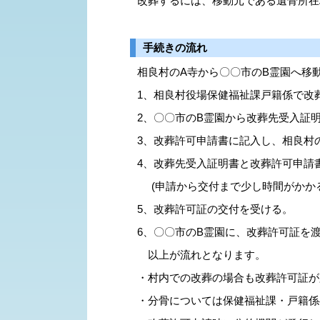
改葬するには、移動元である遺骨所在
手続きの流れ
相良村のA寺から〇〇市のB霊園へ移
1、相良村役場保健福祉課戸籍係で改
2、〇〇市のB霊園から改葬先受入証
3、改葬許可申請書に記入し、相良村の
4、改葬先受入証明書と改葬許可申請
(申請から交付まで少し時間がかかる
5、改葬許可証の交付を受ける。
6、〇〇市のB霊園に、改葬許可証を
以上が流れとなります。
・村内での改葬の場合も改葬許可証が
・分骨については保健福祉課・戸籍係