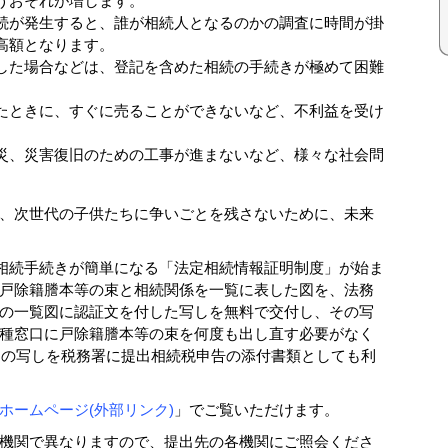
うおそれが増します。
続が発生すると、誰が相続人となるのかの調査に時間が掛
高額となります。
した場合などは、登記を含めた相続の手続きが極めて困難
たときに、すぐに売ることができないなど、不利益を受け
災、災害復旧のための工事が進まないなど、様々な社会問
、次世代の子供たちに争いごとを残さないために、未来
種相続手続きが簡単になる「法定相続情報証明制度」が始ま
戸除籍謄本等の束と相続関係を一覧に表した図を、法務
の一覧図に認証文を付した写しを無料で交付し、その写
種窓口に戸除籍謄本等の束を何度も出し直す必要がなく
、この写しを税務署に提出相続税申告の添付書類としても利
ホームページ(外部リンク)
」でご覧いただけます。
機関で異なりますので、提出先の各機関にご照会くださ