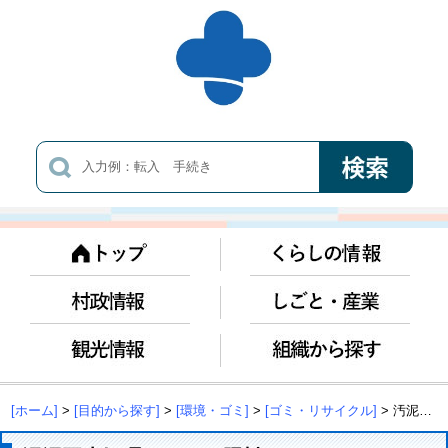
[ホーム]
>
[目的から探す]
>
[環境・ゴミ]
>
[ゴミ・リサイクル]
> 汚泥再生処理センター肥料について