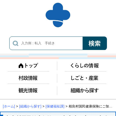
[ホーム]
>
[組織から探す]
>
[保健福祉課]
> 相良村国民健康保険にご加入中の方の一部負担金減免制度について