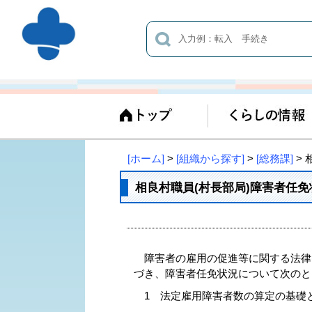
[ホーム]
>
[組織から探す]
>
[総務課]
>
相良村職員(村長部局)障害者任
障害者の雇用の促進等に関する法律(昭
づき、障害者任免状況について次のとお
1 法定雇用障害者数の算定の基礎とな