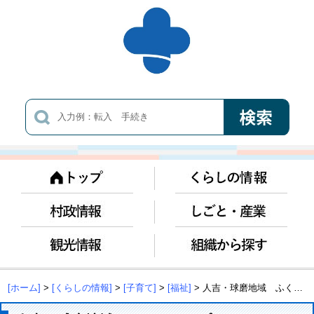
[ホーム]
>
[くらしの情報]
>
[子育て]
>
[福祉]
> 人吉・球磨地域 ふくしマップ