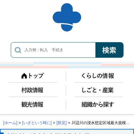
[ホーム]
>
[いざという時に]
>
[防災]
> 川辺川の浸水想定区域最大規模について