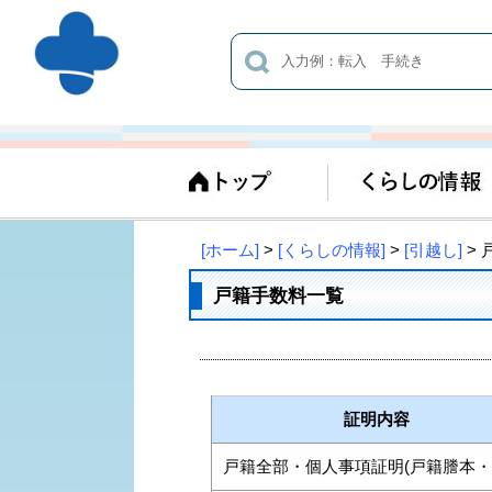
[ホーム]
>
[くらしの情報]
>
[引越し]
>
戸籍手数料一覧
証明内容
戸籍全部・個人事項証明(戸籍謄本・