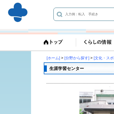
[ホーム]
>
[分野から探す]
>
[文化・ス
生涯学習センター