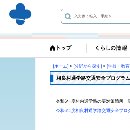
[ホーム]
>
[分野から探す]
>
[学校・教育
相良村通学路交通安全プログラ
令和6年度村内通学路の要対策箇所一
令和6年度相良村通学路交通安全プログラム