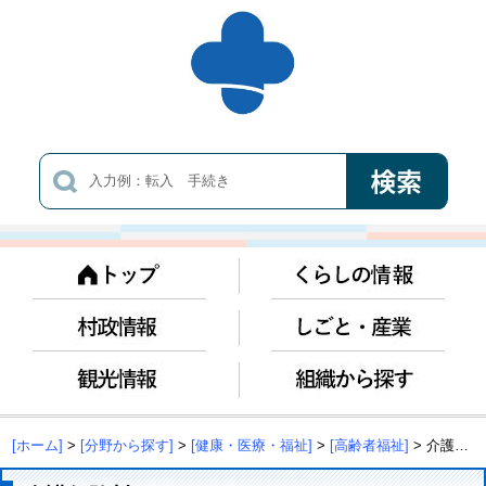
[ホーム]
>
[分野から探す]
>
[健康・医療・福祉]
>
[高齢者福祉]
> 介護保険料について