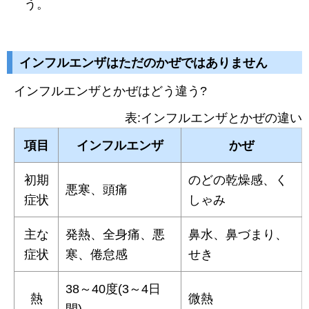
う。
インフルエンザはただのかぜではありません
インフルエンザとかぜはどう違う?
表:インフルエンザとかぜの違い
項目
インフルエンザ
かぜ
初期
のどの乾燥感、く
悪寒、頭痛
症状
しゃみ
主な
発熱、全身痛、悪
鼻水、鼻づまり、
症状
寒、倦怠感
せき
38～40度(3～4日
熱
微熱
間)