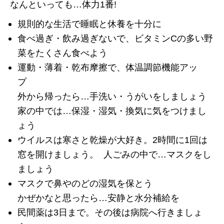
なんといっても…体力1番!
規則的な生活で睡眠と休養を十分に
食べ過ぎ・飲み過ぎないで、ビタミンCの多い野
菜をたくさん食べよう
運動・薄着・乾布摩擦で、体温調節機能アッ
プ
外から帰ったら…手洗い・うがいをしましょう
家の中では…保湿・湿気・換気に気をつけまし
ょう
ウイルスは寒さと乾燥が大好き。2時間に1回は
窓を開けましょう。 人ごみの中で…マスクをし
ましょう
マスクで鼻やのどの湿気を保とう
かぜかなと思ったら…安静と水分補給を
民間薬は3日まで。その後は病院へ行きましょ