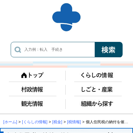
[ホーム]
>
[くらしの情報]
>
[税金]
>
[税情報]
> 個人住民税の納付を催促するメールに対する注意喚起について