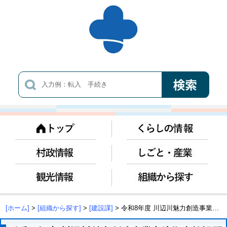
[ホーム]
>
[組織から探す]
>
[建設課]
> 令和8年度 川辺川魅力創造事業交流拠点施設配水管新設工事