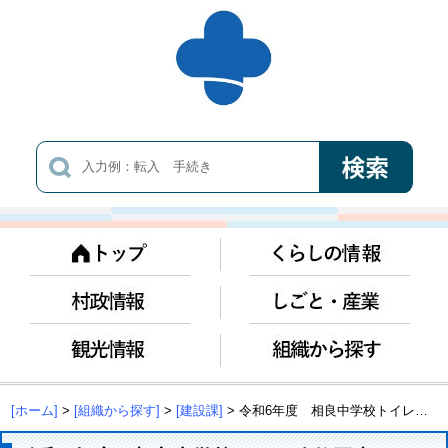
[ホーム]
>
[組織から探す]
>
[建設課]
> 令和6年度 相良中学校トイレ改修工事