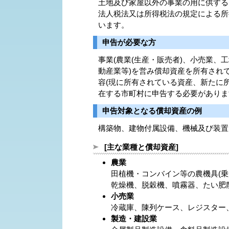
土地及び家屋以外の事業の用に供する
法人税法又は所得税法の規定による所
います。
申告が必要な方
事業(農業(生産・販売者)、小売業
動産業等)を営み償却資産を所有され
容(現に所有されている資産、新たに所
在する市町村に申告する必要があります
申告対象となる償却資産の例
構築物、建物付属設備、機械及び装置
[主な業種と償却資産]
農業
田植機・コンバイン等の農機具(乗
乾燥機、脱穀機、噴霧器、たい肥
小売業
冷蔵庫、陳列ケース、レジスター
製造・建設業