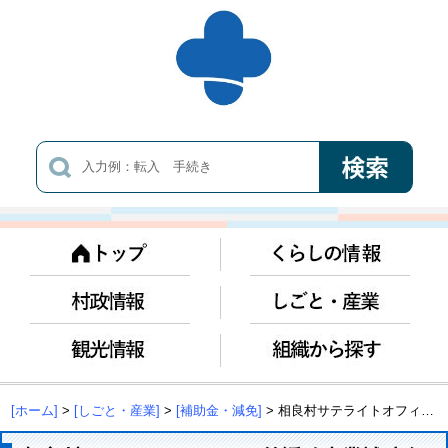
[ホーム]
>
[しごと・産業]
>
[補助金・減免]
> 相良村サテライトオフィス等誘致事業補助金を創設しました