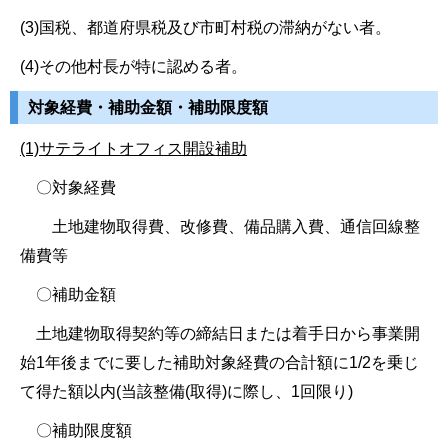
(3)国税、都道府県税及び市町村税の滞納がない者。
(4)その他村長が特に認める者。
対象経費・補助金額・補助限度額
(1)サテライトオフィス開設補助
〇対象経費
土地建物取得費、改修費、備品購入費、通信回線整
備費等
〇補助金額
土地建物取得契約等の締結日または着手日から事業開
始1年後までに要した補助対象経費の合計額に1/2を乗じ
て得た額以内(当該整備(取得)に際し、1回限り)
〇補助限度額