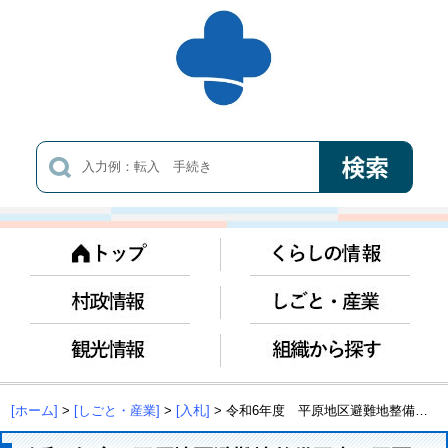
[ホーム]
>
[しごと・産業]
>
[入札]
> 令和6年度 平原地区避難地整備工事(1工区)