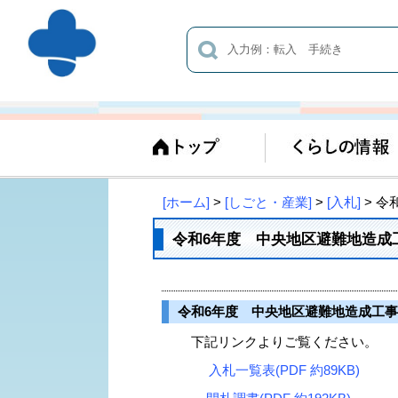
[ホーム]
>
[しごと・産業]
>
[入札]
> 令
令和6年度 中央地区避難地造成
令和6年度 中央地区避難地造成工事
下記リンクよりご覧ください。
入札一覧表(PDF 約89KB)