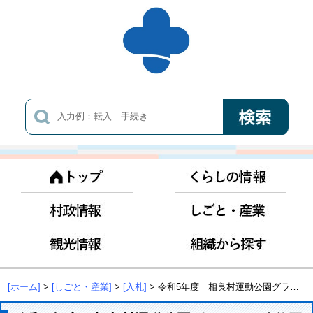
[ホーム]
>
[しごと・産業]
>
[入札]
> 令和5年度 相良村運動公園グラウンド改修工事