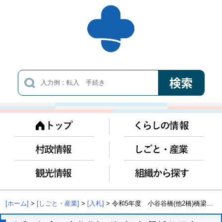
[ホーム]
>
[しごと・産業]
>
[入札]
> 令和5年度 小谷谷橋(他2橋)橋梁補修工事